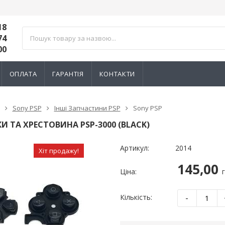
18
74
00
ОПЛАТА
ГАРАНТІЯ
КОНТАКТИ
Sony PSP
Інші Запчастини PSP
Sony PSP
И ТА ХРЕСТОВИНА PSP-3000 (BLACK)
Артикул:
2014
Хіт продажу!
145,00
Ціна:
-
Кількість:
тний 3D механізм
Електромагнітний 3D механізм
Електромагн