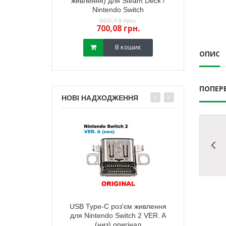
йстика PS5 (з
живлення) для Steam Deck /
стик геймпада
) (GuliKit) 2 шт
Nintendo Switch
(з датчиком TM
,18 грн.
800,13 грн.
450,
13 грн.
700,08 грн.
400,
В кошик
В кошик
ОПИС
ПОПЕР
НОВІ НАДХОДЖЕННЯ
тареї корпусу
USB Type-C роз'єм живлення
Зарядний п
ox Series X мodel
для Nintendo Switch 2 VER. A
живлення) д
 (чорна)
(низ) оригінал
Ninten