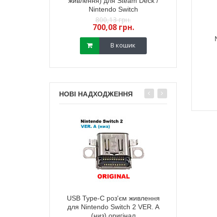
йстика PS5 (з
живлення) для Steam Deck /
стик геймпада
) (GuliKit) 2 шт
Nintendo Switch
(з датчиком TM
,18 грн.
800,13 грн.
450,
13 грн.
700,08 грн.
400,
В кошик
В кошик
НОВІ НАДХОДЖЕННЯ
тареї корпусу
USB Type-C роз'єм живлення
Зарядний п
ox Series X мodel
для Nintendo Switch 2 VER. A
живлення) д
 (чорна)
(низ) оригінал
Ninten