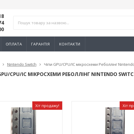
18
74
00
ОПЛАТА
ГАРАНТІЯ
КОНТАКТИ
Nintendo Switch
Чіпи GPU/CPU/IC мікросхеми Реболлінг Nintendo
GPU/CPU/IC МІКРОСХЕМИ РЕБОЛЛІНГ NINTENDO SWIT
Хіт продажу!
Хіт п
тний 3D механізм
Електромагнітний 3D механізм
Електромагн