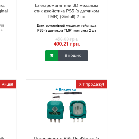
ика
Електромагнітний 3D механізм
inal
стик джойстика PS5 (з датчиком
TMR) (Ginfull) 2 шт
для
Електромагнітний механізм геймпада
 +
PS5 (з датчиком TMR) комплект 2 шт
450,09 грн.
400,21 грн.
В кошик
Акція!
Хіт продажу!
S5
Потенціометр PS5 DualSense (з