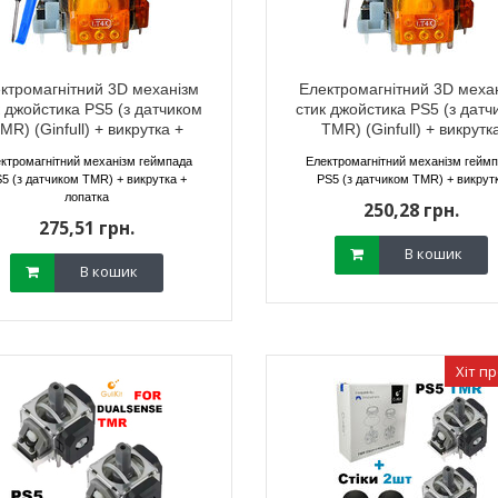
ктромагнітний 3D механізм
Електромагнітний 3D меха
к джойстика PS5 (з датчиком
стик джойстика PS5 (з датч
MR) (Ginfull) + викрутка +
TMR) (Ginfull) + викрутк
тний 3D механізм
Електромагнітний 3D механізм
Електромагн
лопатка
 Xbox Series S/X
стик геймпада Xbox Series S/X
аналога 3D 
ктромагнітний механізм геймпада
Електромагнітний механізм гейм
R) (Ginfull) 2 шт
(з датчиком TMR) (Ginfull)
Series S/X (
5 (з датчиком TMR) + викрутка +
PS5 (з датчиком TMR) + викрут
датчиком TMR) 
09 грн.
лопатка
250,28 грн.
800,
250,28 грн.
21 грн.
225,04 грн.
750,
стик
275,51 грн.
В кошик
В кошик
В кошик
В кошик
Хіт п