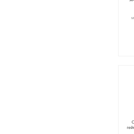
м
С
гей