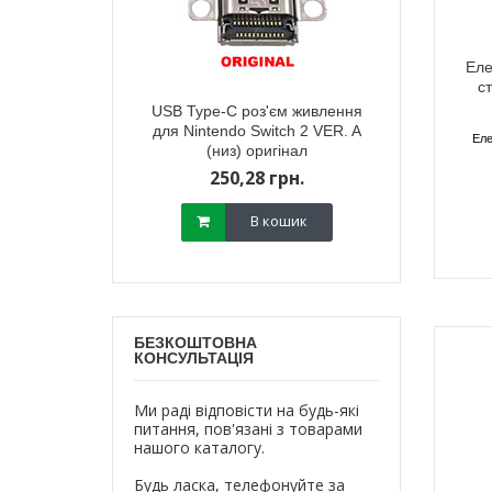
Еле
с
тареї корпусу
USB Type-C роз'єм живлення
Зарядний п
ox Series X мodel
для Nintendo Switch 2 VER. A
живлення) д
Еле
 (чорна)
(низ) оригінал
Ninten
800,
18 грн.
250,28 грн.
700,
В кошик
В кошик
БЕЗКОШТОВНА
КОНСУЛЬТАЦІЯ
Ми раді відповісти на будь-які
питання, пов'язані з товарами
нашого каталогу.
Будь ласка, телефонуйте за