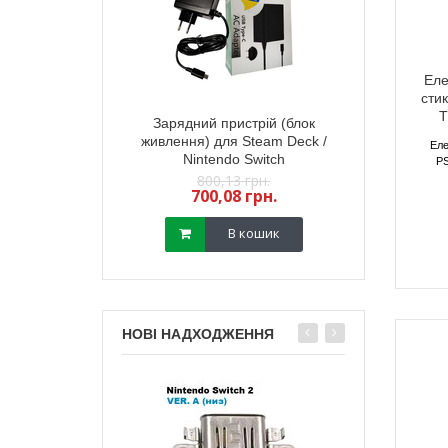
Еле
сти
T
тний 3D механізм
Зарядний пристрій (блок
Електромагні
йстика PS5 (з
живлення) для Steam Deck /
стик геймпада
Еле
) (GuliKit) 2 шт
Nintendo Switch
(з датчиком TM
PS
,18 грн.
800,13 грн.
450,
13 грн.
700,08 грн.
400,
В кошик
В кошик
НОВІ НАДХОДЖЕННЯ