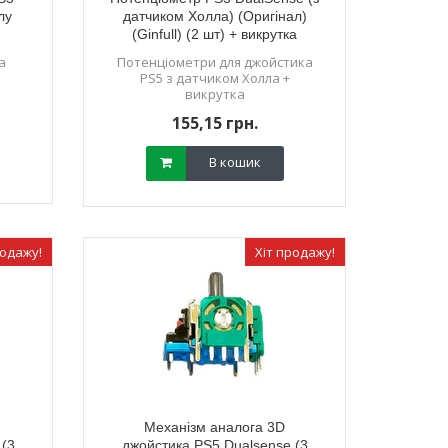
лу
датчиком Холла) (Оригінал)
(Ginfull) (2 шт) + викрутка
а
Потенціометри для джойстика
PS5 з датчиком Холла +
викрутка
155,15 грн.
В кошик
родажу!
Хіт продажу!
Механізм аналога 3D
 (3
джойстика PS5 Dualsense (3