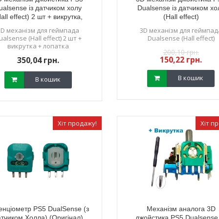
ualsense із датчиком холу
Dualsense із датчиком хо
all effect) 2 шт + викрутка,
(Hall effect)
лопатка
3D механізм для геймпада
3D механізм для геймпад
ualsense (Hall effect) 2 шт +
Dualsense (Hall effect)
викрутка + лопатка
200,10 грн.
150,22 грн.
350,04 грн.
В кошик
В кошик
Хіт продажу!
Хіт п
енціометр PS5 DualSense (з
Механізм аналога 3D
тчиком Холла) (Оригінал)
джойстика PS5 Dualsense