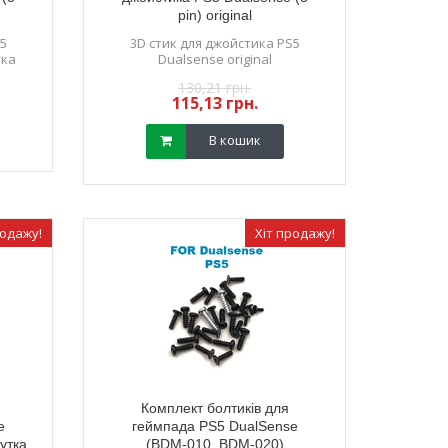
pin) original
S5
3D стик для джойстика PS5
тка
Dualsense original
130,21 грн.
115,13 грн.
В кошик
родажу!
Хіт продажу!
Комплект болтиків для
e
геймпада PS5 DualSense
утка
(BDM-010, BDM-020)