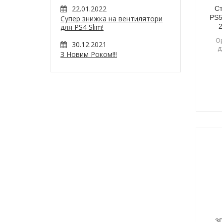
22.01.2022
Ст
PS5
Супер знижка на вентилятори
для PS4 Slim!
2
Ор
30.12.2021
д
З Новим Роком!!!
3