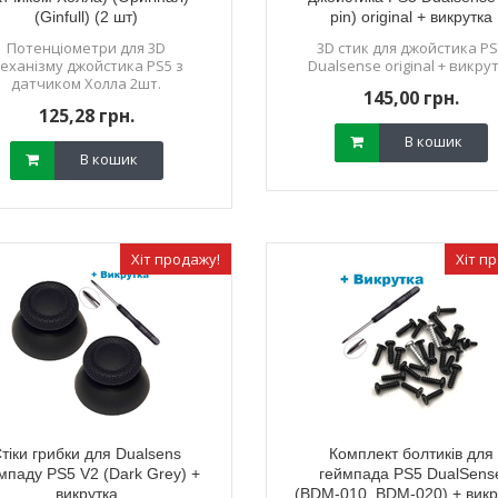
(Ginfull) (2 шт)
pin) original + викрутка
Потенціометри для 3D
3D стик для джойстика P
еханізму джойстика PS5 з
Dualsense original + викру
датчиком Холла 2шт.
145,00 грн.
125,28 грн.
В кошик
В кошик
Хіт продажу!
Хіт п
тіки грибки для Dualsens
Комплект болтиків для
мпаду PS5 V2 (Dark Grey) +
геймпада PS5 DualSens
викрутка
(BDM-010, BDM-020) + викр