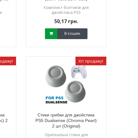
Комплект болтиків для
а
джойстика PS5
50,17 грн.
В кошик
родажу!
Хіт продажу!
ика
Стики грибки для джойстика
c) 2
PS5 Dualsense (Chroma Pearl)
2 шт (Original)
Оригінальні стики для