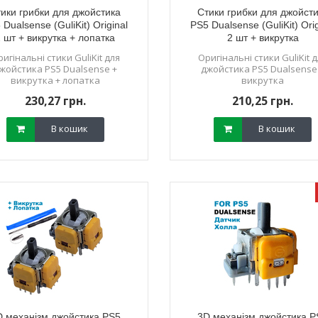
ики грибки для джойстика
Стики грибки для джойст
 Dualsense (GuliKit) Original
PS5 Dualsense (GuliKit) Orig
 шт + викрутка + лопатка
2 шт + викрутка
игінальні стики GuliKit для
Оригінальні стики GuliKit 
жойстика PS5 Dualsense +
джойстика PS5 Dualsense
викрутка + лопатка
викрутка
230,27 грн.
210,25 грн.
В кошик
В кошик
D механізм джойстика PS5
3D механізм джойстика P