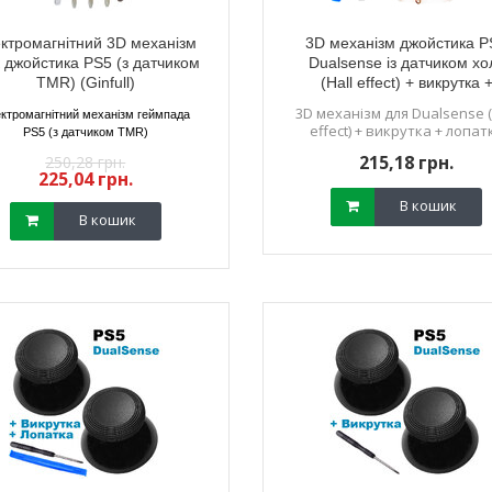
ктромагнітний 3D механізм
3D механізм джойстика P
к джойстика PS5 (з датчиком
Dualsense із датчиком хо
TMR) (Ginfull)
(Hall effect) + викрутка 
лопатка
3D механізм для Dualsense (
ктромагнітний механізм геймпада
effect) + викрутка + лопат
PS5 (з датчиком TMR)
215,18 грн.
250,28 грн.
225,04 грн.
В кошик
В кошик