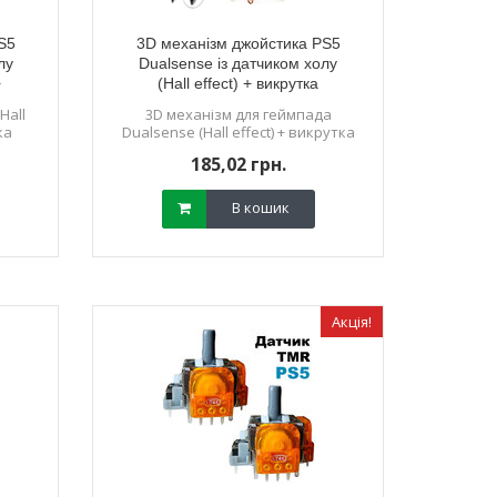
S5
3D механізм джойстика PS5
лу
Dualsense із датчиком холу
+
(Hall effect) + викрутка
Hall
3D механізм для геймпада
ка
Dualsense (Hall effect) + викрутка
185,02 грн.
В кошик
Акція!