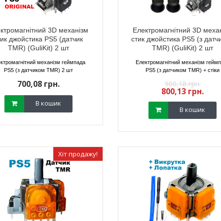
ктромагнітний 3D механізм
Електромагнітний 3D меха
тик джойстика PS5 (датчик
стик джойстика PS5 (з датч
TMR) (GuliKit) 2 шт
TMR) (GuliKit) 2 шт
ристрій (блок
Стики для геймпада Xbox
Електромагніт
ля Steam Deck /
Series / Xbox One червоні
стик джой
ктромагнітний механізм геймпада
Електромагнітний механізм гейм
do Switch
(Original) 2 шт
датчиком T
PS5 (з датчиком TMR) 2 шт
PS5 (з датчиком TMR) + стіки
13 грн.
150,22 грн.
250,
700,08 грн.
900,18 грн.
08 грн.
135,14 грн.
225,
800,13 грн.
В кошик
В кошик
В кошик
В кошик
Хіт продажу!