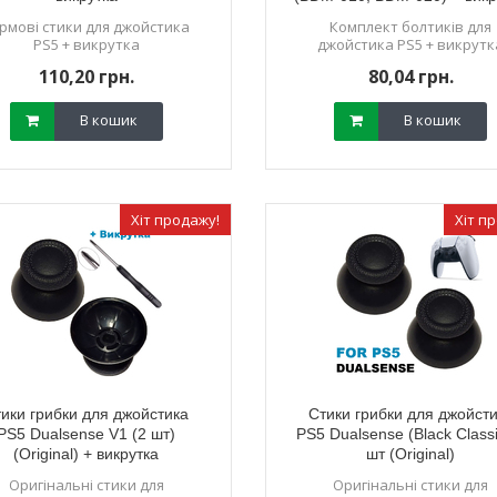
рмові стики для джойстика
Комплект болтиків для
PS5 + викрутка
джойстика PS5 + викрутк
110,20 грн.
80,04 грн.
В кошик
В кошик
Хіт продажу!
Хіт п
ики грибки для джойстика
Стики грибки для джойст
PS5 Dualsense V1 (2 шт)
PS5 Dualsense (Black Classi
(Original) + викрутка
шт (Original)
Оригінальні стики для
Оригінальні стики для