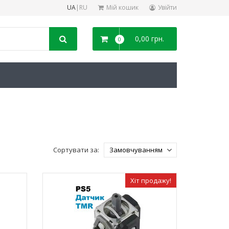
UA
|
RU
Мій кошик
Увійти
0,00 грн.
0
Сортувати за:
Хіт продажу!