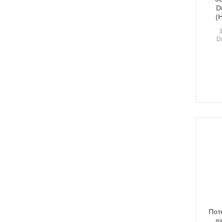
D
(H
D
Пот
да