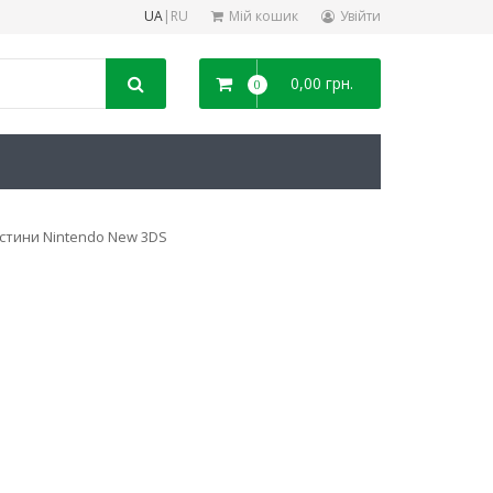
UA
|
RU
Мій кошик
Увійти
0,00 грн.
0
стини Nintendo New 3DS
ітний механізм
Електромагнітний механізм
Стики для 