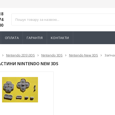
18
74
00
ОПЛАТА
ГАРАНТІЯ
КОНТАКТИ
Nintendo 2DS\3DS
Nintendo 3DS
Nintendo New 3DS
Запча
СТИНИ NINTENDO NEW 3DS
тний 3D механізм
Електромагнітний 3D механізм
Електромагн