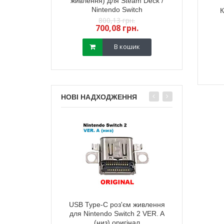
йстика PS5 (з
живлення) для Steam Deck /
стик геймпада
) (GuliKit) 2 шт
Nintendo Switch
(з датчиком TM
К
,18 грн.
800,13 грн.
450,
13 грн.
700,08 грн.
400,
В кошик
В кошик
НОВІ НАДХОДЖЕННЯ
тареї корпусу
USB Type-C роз'єм живлення
Зарядний п
ox Series X мodel
для Nintendo Switch 2 VER. A
живлення) д
 (чорна)
(низ) оригінал
Ninten