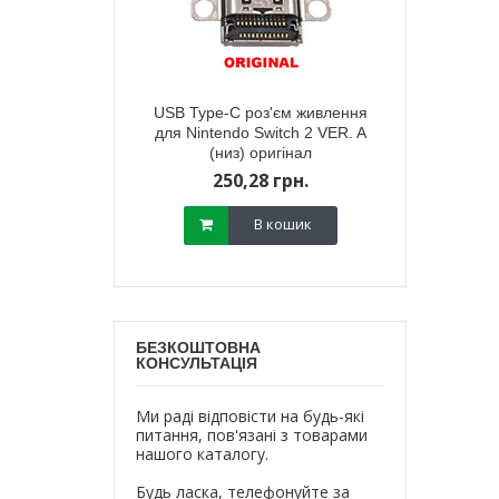
тареї корпусу
USB Type-C роз'єм живлення
Зарядний п
ox Series X мodel
для Nintendo Switch 2 VER. A
живлення) д
 (чорна)
(низ) оригінал
Ninten
800,
18 грн.
250,28 грн.
700,
В кошик
В кошик
БЕЗКОШТОВНА
КОНСУЛЬТАЦІЯ
Ми раді відповісти на будь-які
питання, пов'язані з товарами
нашого каталогу.
Будь ласка, телефонуйте за