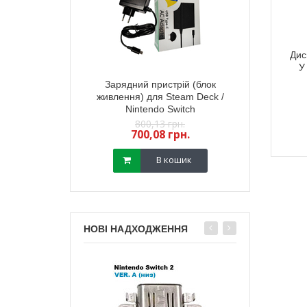
Дис
У
тний 3D механізм
Зарядний пристрій (блок
Електромагні
йстика PS5 (з
живлення) для Steam Deck /
стик геймпада
) (GuliKit) 2 шт
Nintendo Switch
(з датчиком TM
,18 грн.
800,13 грн.
450,
13 грн.
700,08 грн.
400,
В кошик
В кошик
НОВІ НАДХОДЖЕННЯ