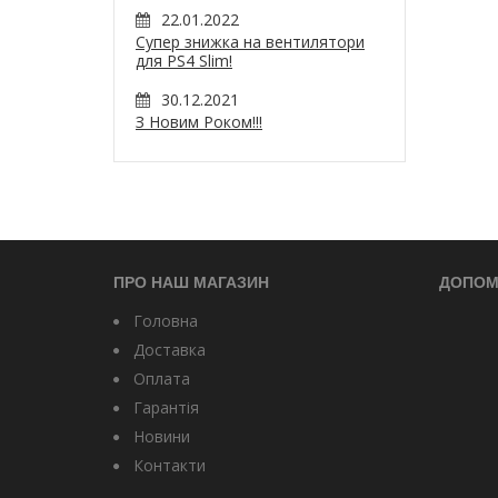
22.01.2022
Супер знижка на вентилятори
для PS4 Slim!
30.12.2021
З Новим Роком!!!
ПРО НАШ МАГАЗИН
ДОПОМ
Головна
Доставка
Оплата
Гарантія
Новини
Контакти