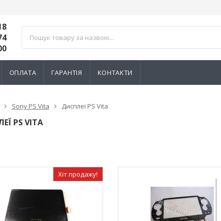
18
74
00
ОПЛАТА
ГАРАНТІЯ
КОНТАКТИ
Sony PS Vita
Дисплеї PS Vita
ЕЇ PS VITA
Хіт продажу!