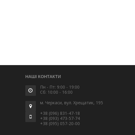
НАШІ КОНТАКТИ
Пн - Пт: 9:00 - 19:00
Сб: 10:00 - 16:00
м. Черкаси, вул. Хрещатик, 195
+38 (096) 831-47-18
+38 (093) 473-57-74
+38 (095) 057-20-00