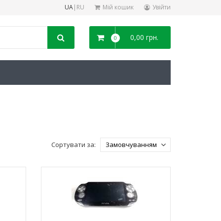
UA
|
RU
Мій кошик
Увійти
0,00 грн.
0
Сортувати за: