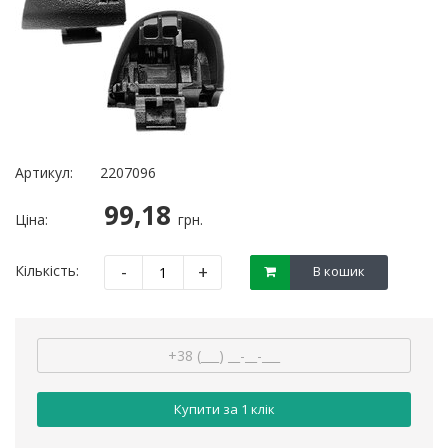
Артикул:
2207096
99,18
Ціна:
грн.
-
+
Кількість:
В кошик
Купити за 1 клiк