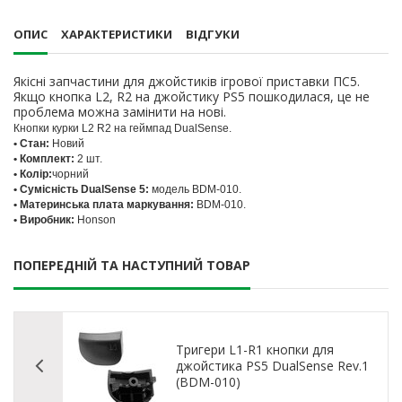
ОПИС
ХАРАКТЕРИСТИКИ
ВІДГУКИ
Якісні запчастини для джойстиків ігрової приставки ПС5.
Якщо кнопка L2, R2 на джойстику PS5 пошкодилася, це не
проблема можна замінити на нові.
Кнопки
курки
L2 R2 на геймпад DualSense.
• Стан:
Новий
• Комплект:
2 шт.
• Колір:
чорний
• Сумісність DualSense 5:
модель BDM-010.
• Материнська плата маркування:
BDM-010.
• Виробник:
Honson
ПОПЕРЕДНІЙ ТА НАСТУПНИЙ ТОВАР
Тригери L1-R1 кнопки для
джойстика PS5 DualSense Rev.1
(BDM-010)