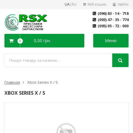
UA
|
RU
Мій кошик
Увійти
(096) 83 - 14 - 718
(093) 47 - 35 - 774
(095) 05 - 72 - 000
0,00 грн.
Меню
0
Главная
Xbox Series X / S
XBOX SERIES X / S