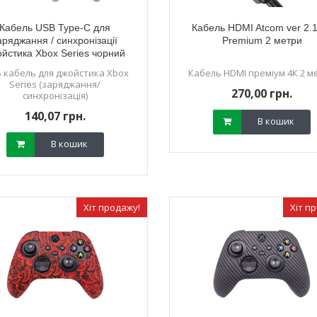
Кабель USB Type-C для
Кабель HDMI Atcom ver 2.
аряджання / синхронізації
Premium 2 метри
йстика Xbox Series чорний
(0,8 м)
 кабель для джойстика Xbox
Кабель HDMI преміум 4К 2 м
Series (заряджання/
270,00 грн.
синхронізація)
140,07 грн.
В кошик
В кошик
Хіт продажу!
Хіт п