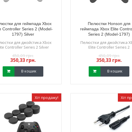
люстки для геймпада Xbox
Пелюстки Honson для
te Controller Series 2 (Model-
геймпада Xbox Elite Contro
1797) Silver
Series 2 (Model-1797)
тний 3D механізм
Електромагнітний 3D механізм
Електромагн
 Xbox Series S/X
стик геймпада Xbox Series S/X
аналога 3D 
люстки для джойстика Xbox
Пелюстки для джойстика X
R) (Ginfull) 2 шт
lite Controller Series 2 Silver
(з датчиком TMR) (Ginfull)
Elite Controller Series 2
Series S/X (
датчиком TMR) 
09 грн.
250,28 грн.
800,
450,09 грн.
450,09 грн.
21 грн.
225,04 грн.
750,
стик
350,33 грн.
350,33 грн.
В кошик
В кошик
В кошик
В кошик
Хіт продажу!
Хіт п