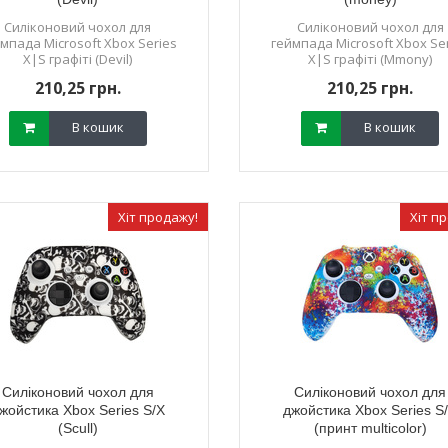
Силіконовий чохол для
Силіконовий чохол для
мпада Microsoft Xbox Series
геймпада Microsoft Xbox Se
X|S графіті (Devil)
X|S графіті (Mmony)
210,25 грн.
210,25 грн.
В кошик
В кошик
Хіт продажу!
Хіт п
Силіконовий чохол для
Силіконовий чохол для
жойстика Xbox Series S/X
джойстика Xbox Series S
(Scull)
(принт multicolor)