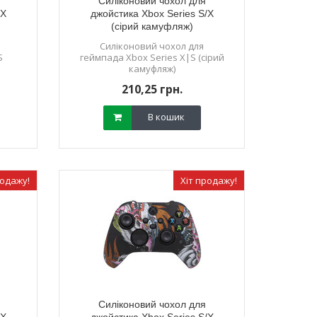
Силіконовий чохол для
/X
джойстика Xbox Series S/X
(сірий камуфляж)
Силіконовий чохол для
S
геймпада Xbox Series X|S (сірий
камуфляж)
210,25 грн.
В кошик
родажу!
Хіт продажу!
Силіконовий чохол для