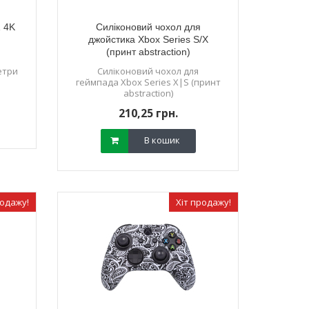
1 4K
Силіконовий чохол для
джойстика Xbox Series S/X
(принт abstraction)
етри
Силіконовий чохол для
геймпада Xbox Series X|S (принт
abstraction)
210,25 грн.
В кошик
родажу!
Хіт продажу!