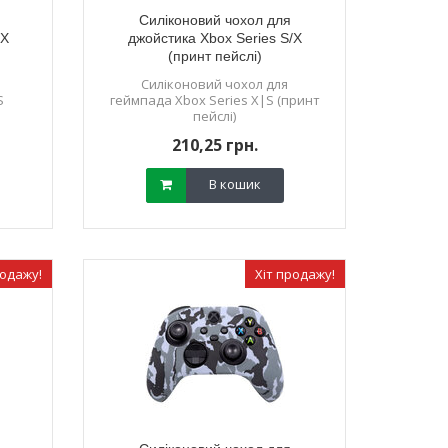
Силіконовий чохол для
/X
джойстика Xbox Series S/X
(принт пейслі)
Силіконовий чохол для
S
геймпада Xbox Series X|S (принт
пейслі)
210,25 грн.
В кошик
родажу!
Хіт продажу!