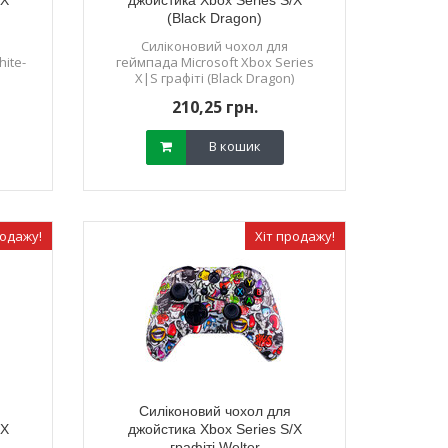
/X
джойстика Xbox Series S/X
(Black Dragon)
Силіконовий чохол для
hite-
геймпада Microsoft Xbox Series
X|S графіті (Black Dragon)
210,25 грн.
В кошик
родажу!
Хіт продажу!
Силіконовий чохол для
/X
джойстика Xbox Series S/X
графіті Welter