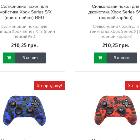
Силіконовий чохол для
Силіконовий чохол для
жойстика Xbox Series S/X
джойстика Xbox Series S
(принт пейслі) RED
(чорний карбон)
Силіконовий чохол для
Силіконовий чохол для
пада Xbox Series X|S (принт
геймпада Xbox Series X|
пейслі) RED
(чорний карбон)
210,25 грн.
210,25 грн.
В кошик
В кошик
Хіт продажу!
Хіт п