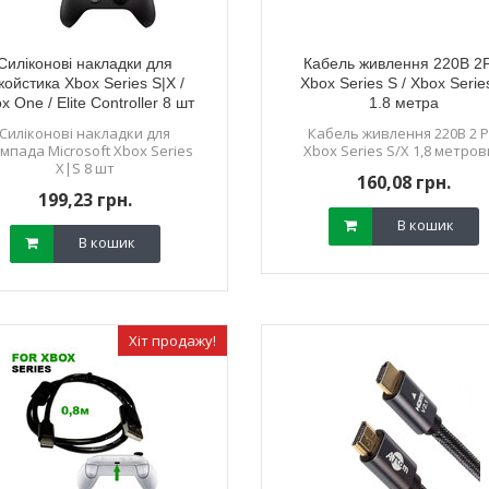
Силіконові накладки для
Кабель живлення 220В 2P
жойстика Xbox Series S|X /
Xbox Series S / Xbox Serie
x One / Elite Controller 8 шт
1.8 метра
ристрій (блок
Стики для геймпада Xbox
Електромагніт
чорні
ля Steam Deck /
Series / Xbox One червоні
стик джой
Силіконові накладки для
Кабель живлення 220В 2 P
do Switch
мпада Microsoft Xbox Series
(Original) 2 шт
Xbox Series S/X 1,8 метро
датчиком T
X|S 8 шт
13 грн.
150,22 грн.
250,
160,08 грн.
08 грн.
135,14 грн.
225,
199,23 грн.
В кошик
В кошик
В кошик
В кошик
Хіт продажу!