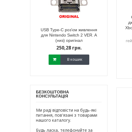
д
Xbo
тареї корпусу
USB Type-C роз'єм живлення
Зарядний п
ox Series X мodel
для Nintendo Switch 2 VER. A
живлення) д
 (чорна)
(низ) оригінал
Ninten
гей
800,
18 грн.
250,28 грн.
700,
В кошик
В кошик
БЕЗКОШТОВНА
КОНСУЛЬТАЦІЯ
Ми раді відповісти на будь-які
питання, пов'язані з товарами
нашого каталогу.
Будь ласка, телефонуйте за