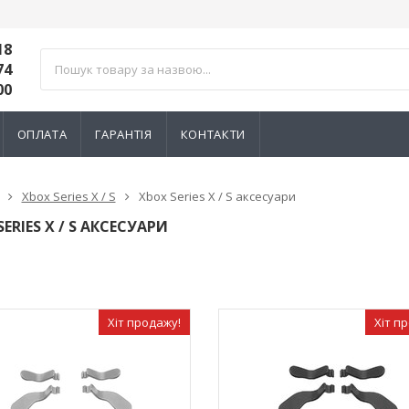
18
74
00
ОПЛАТА
ГАРАНТІЯ
КОНТАКТИ
Xbox Series X / S
Xbox Series X / S аксесуари
ERIES X / S АКСЕСУАРИ
Хіт продажу!
Хіт п