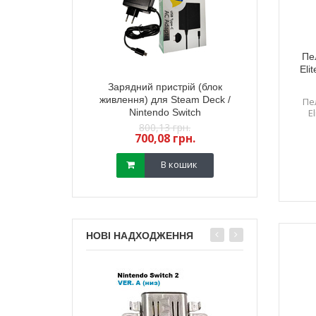
Пе
Eli
тний 3D механізм
Зарядний пристрій (блок
Електромагні
йстика PS5 (з
живлення) для Steam Deck /
стик геймпада
Пе
) (GuliKit) 2 шт
Nintendo Switch
(з датчиком TM
E
,18 грн.
800,13 грн.
450,
13 грн.
700,08 грн.
400,
В кошик
В кошик
НОВІ НАДХОДЖЕННЯ