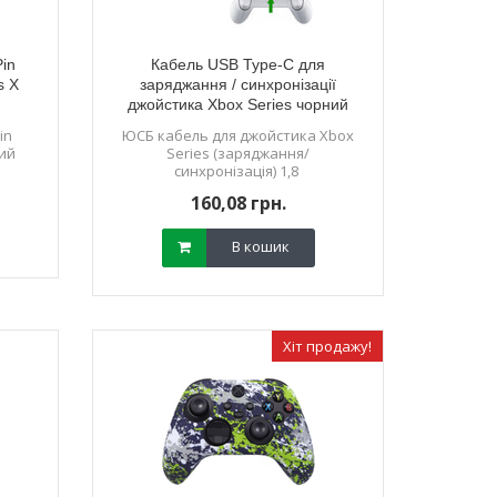
in
Кабель USB Type-C для
s X
заряджання / синхронізації
джойстика Xbox Series чорний
ний 3D механізм
3D стик джойстик Asus Rog Ally
Жорсткий за
(1,8 м)
стика PS5 (з
(Оригінал)
сумка для
in
ЮСБ кабель для джойстика Xbox
вий
MR) (Ginfull)
Series (заряджання/
синхронізація) 1,8
28 грн.
795,
400,21 грн.
04 грн.
699,
160,08 грн.
В кошик
В кошик
В кошик
Хіт продажу!