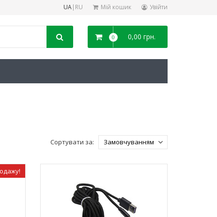
UA
|
RU
Мій кошик
Увійти
0,00 грн.
0
Сортувати за:
родажу!