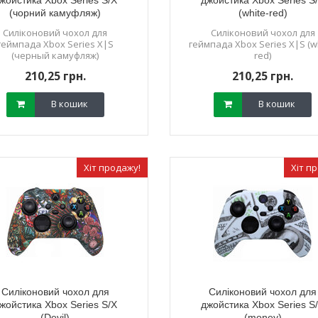
жойстика Xbox Series S/X
джойстика Xbox Series S
(чорний камуфляж)
(white-red)
Силіконовий чохол для
Силіконовий чохол для
геймпада Xbox Series X|S
геймпада Xbox Series X|S (w
(черный камуфляж)
red)
210,25 грн.
210,25 грн.
В кошик
В кошик
Хіт продажу!
Хіт п
Силіконовий чохол для
Силіконовий чохол для
жойстика Xbox Series S/X
джойстика Xbox Series S
(Devil)
(money)