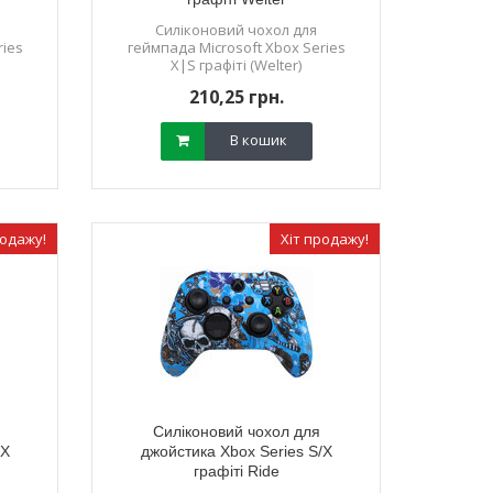
Силіконовий чохол для
ries
геймпада Microsoft Xbox Series
X|S графіті (Welter)
210,25 грн.
В кошик
родажу!
Хіт продажу!
Силіконовий чохол для
/X
джойстика Xbox Series S/X
графіті Ride