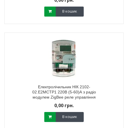
0,00 грн.
В кошик
Електролічильник НІК 2102-
02.Е2МСТР1 220В (5-60)А з радіо
модулем ZigBee реле управління
навантаженням
0,00 грн.
В кошик