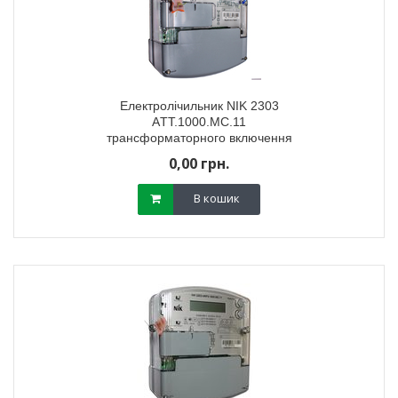
Електролічильник NIK 2303
AТТ.1000.MC.11
трансформаторного включення
багатотарифний
0,00 грн.
В кошик