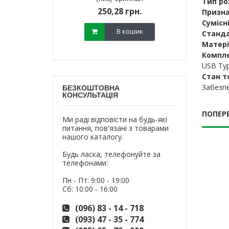
Тип ро
800,
18 грн.
250,28 грн.
Призна
700,
Сумісні
В кошик
В кошик
Станда
Матері
Компле
USB Typ
Стан т
Забезпе
БЕЗКОШТОВНА
КОНСУЛЬТАЦІЯ
ПОПЕР
Ми раді відповісти на будь-які
питання, пов'язані з товарами
нашого каталогу.
Будь ласка, телефонуйте за
телефонами:
Пн - Пт: 9:00 - 19:00
Сб: 10:00 - 16:00
(096) 83 - 14 - 718
(093) 47 - 35 - 774