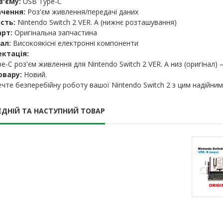
з'єму:
USB Type-C
13 грн.
150,22 грн.
250,
чення:
Роз'єм живлення/передачі даних
08 грн.
135,14 грн.
225,
сть:
Nintendo Switch 2 VER. A (нижнє розташування)
рт:
Оригінальна запчастина
В кошик
В кошик
ал:
Високоякісні електронні компоненти
ктація:
e-C роз'єм живлення для Nintendo Switch 2 VER. A низ (оригінал) –
овару:
Новий.
чте безперебійну роботу вашої Nintendo Switch 2 з цим надійни
ЕДНІЙ ТА НАСТУПНИЙ ТОВАР