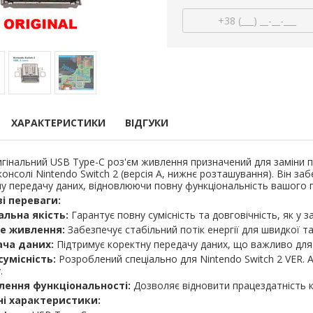
 Xbox Series S/X
стик геймпада Xbox Series S/X
аналога 3D 
R) (Ginfull) 2 шт
(з датчиком TMR) (Ginfull)
Series S/X (
датчиком TMR) 
09 грн.
250,28 грн.
800,
21 грн.
225,04 грн.
750,
стик
В кошик
В кошик
ХАРАКТЕРИСТИКИ
ВІДГУКИ
гінальний USB Type-C роз'єм живлення призначений для заміни 
 консолі Nintendo Switch 2 (версія A, нижнє розташування). Він з
у передачу даних, відновлюючи повну функціональність вашого 
і переваги:
альна якість:
Гарантує повну сумісність та довговічність, як у 
е живлення:
Забезпечує стабільний потік енергії для швидкої та
ча даних:
Підтримує коректну передачу даних, що важливо для п
сумісність:
Розроблений спеціально для Nintendo Switch 2 VER. 
.
лення функціональності:
Дозволяє відновити працездатність ко
ристрій (блок
Стики для геймпада Xbox
Електромагніт
ля Steam Deck /
Series / Xbox One червоні
стик джой
ні характеристики:
do Switch
(Original) 2 шт
датчиком T