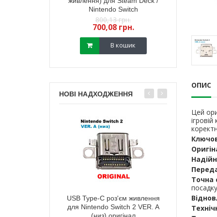
йстика PS5 (з
живлення) для Steam Deck /
стик геймпада
) (GuliKit) 2 шт
Nintendo Switch
(з датчиком TM
,18 грн.
800,13 грн.
450,
13 грн.
700,08 грн.
400,
В кошик
В кошик
ОПИС
НОВІ НАДХОДЖЕННЯ
Цей ори
ігровій
коректн
Ключов
Оригін
Надійн
Переда
Точна 
посадку
Віднов
тареї корпусу
USB Type-C роз'єм живлення
Зарядний п
ox Series X мodel
для Nintendo Switch 2 VER. A
живлення) д
Техніч
 (чорна)
(низ) оригінал
Ninten