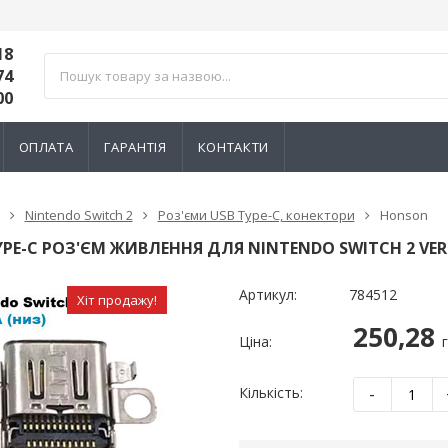
18
74
00
ОПЛАТА
ГАРАНТІЯ
КОНТАКТИ
Nintendo Switch 2
Роз'єми USB Type-C, конектори
Honson
YPE-C РОЗ'ЄМ ЖИВЛЕННЯ ДЛЯ NINTENDO SWITCH 2 VER.
Артикул:
784512
Хіт продажу!
250,28
Ціна:
-
Кількість:
тний 3D механізм
Електромагнітний 3D механізм
Електромагн