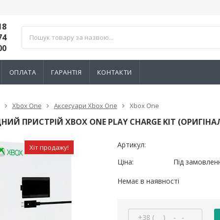
18
74
00
ОПЛАТА
ГАРАНТІЯ
КОНТАКТИ
Xbox One
Аксесуари Xbox One
Xbox One
НИЙ ПРИСТРІЙ XBOX ONE PLAY CHARGE KIT (ОРИГІНА
Артикул:
Хіт продажу!
Ціна:
Під замовлен
Немає в наявності
тний 3D механізм
Електромагнітний 3D механізм
Електромагн