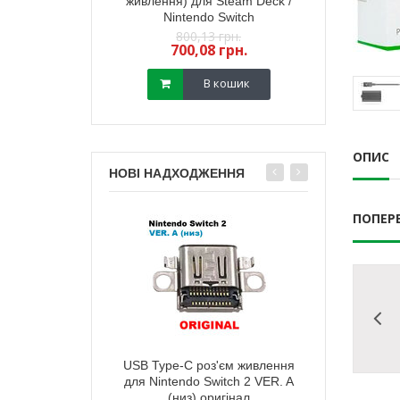
йстика PS5 (з
живлення) для Steam Deck /
стик геймпада
) (GuliKit) 2 шт
Nintendo Switch
(з датчиком TM
,18 грн.
800,13 грн.
450,
13 грн.
700,08 грн.
400,
В кошик
В кошик
ОПИС
НОВІ НАДХОДЖЕННЯ
ПОПЕР
тареї корпусу
USB Type-C роз'єм живлення
Зарядний п
ox Series X мodel
для Nintendo Switch 2 VER. A
живлення) д
 (чорна)
(низ) оригінал
Ninten