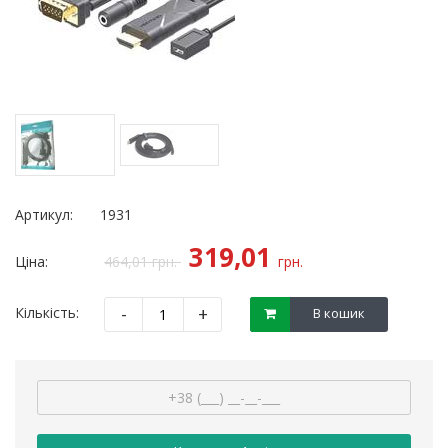
Артикул:
1931
319,01
Ціна:
464,01
грн.
грн.
-
+
Кількість:
В кошик