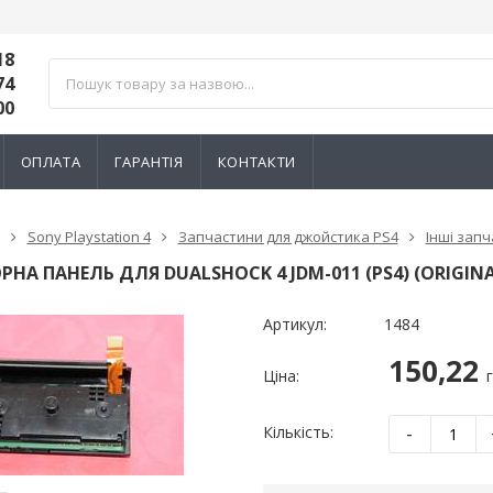
18
74
00
ОПЛАТА
ГАРАНТІЯ
КОНТАКТИ
Sony Playstation 4
Запчастини для джойстика PS4
Інші запч
РНА ПАНЕЛЬ ДЛЯ DUALSHOCK 4 JDM-011 (PS4) (ORIGINA
Артикул:
1484
150,22
Ціна:
-
Кількість:
тний 3D механізм
Електромагнітний 3D механізм
Електромагн