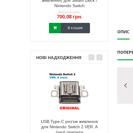
йстика PS5 (з
живлення) для Steam Deck /
стик геймпада
) (GuliKit) 2 шт
Nintendo Switch
(з датчиком TM
,18 грн.
800,13 грн.
450,
13 грн.
700,08 грн.
400,
В кошик
В кошик
ОПИС
ПОПЕР
НОВІ НАДХОДЖЕННЯ
тареї корпусу
USB Type-C роз'єм живлення
Зарядний п
ox Series X мodel
для Nintendo Switch 2 VER. A
живлення) д
 (чорна)
(низ) оригінал
Ninten