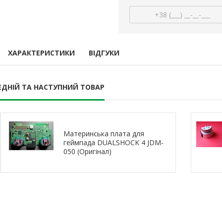
 Xbox Series S/X
стик геймпада Xbox Series S/X
аналога 3D 
R) (Ginfull) 2 шт
(з датчиком TMR) (Ginfull)
Series S/X (
датчиком TMR) 
09 грн.
250,28 грн.
800,
21 грн.
225,04 грн.
750,
стик
В кошик
В кошик
ХАРАКТЕРИСТИКИ
ВІДГУКИ
ЕДНІЙ ТА НАСТУПНИЙ ТОВАР
Материнська плата для
геймпада DUALSHOCK 4 JDM-
050 (Оригінал)
ристрій (блок
Стики для геймпада Xbox
Електромагніт
ля Steam Deck /
Series / Xbox One червоні
стик джой
do Switch
(Original) 2 шт
датчиком T