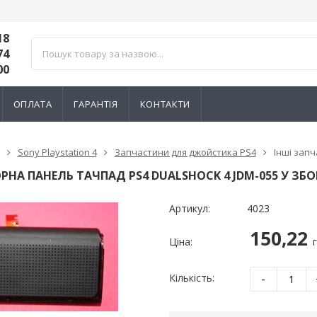
18
74
00
ОПЛАТА
ГАРАНТІЯ
КОНТАКТИ
Sony Playstation 4
Запчастини для джойстика PS4
Інші запч
РНА ПАНЕЛЬ ТАЧПАД PS4 DUALSHOCK 4 JDM-055 У ЗБО
Артикул:
4023
150,22
Ціна:
-
Кількість:
тний 3D механізм
Електромагнітний 3D механізм
Електромагн