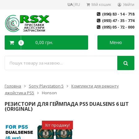
UA
|
RU
Мій кошик
Увійти
(096) 83 - 14 - 718
(093) 47 - 35 - 774
(095) 05 - 72 - 000
0,00 грн.
Меню
0
Головна
Sony Playstation 5
Комплекти для ремонту
джойстика PS5
Honson
РЕЗИСТОРИ ДЛЯ ГЕЙМПАДА PS5 DUALSENS 6 ШТ
(ORIGINAL)
Хіт продажу!