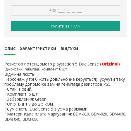
Купити за 1 клiк
ОПИС
ХАРАКТЕРИСТИКИ
ВІДГУКИ
Резистор потенціометр playstation 5 DualSense
(Original)
(джойстик, геймпад) комплект 6 шт.
Відмінна якість!
Персонаж у грі біжить довільно (не керується), усунути таку
проблему допоможе заміна геймпада резистора PS5.
• Стан: Новий.
• Комплект: 6 шт.
• Забарвлення: Green.
• Опір: Від 1.9 до 2.5 кОм.
• Сумісність: DualSense 5 з усіма ревізіями.
• Материнська плата маркування:
BDM-010, BDM-020,
BDM-030,
BDM-040
,
BDM-050
,