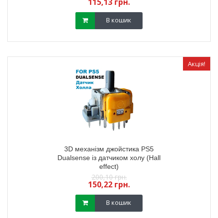
115,13 грн.
В кошик
Акція!
3D механізм джойстика PS5
Dualsense із датчиком холу (Hall
effect)
200,10 грн.
150,22 грн.
В кошик