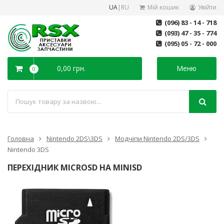
UA
|
RU
Мій кошик
Увійти
(096) 83 - 14 - 718
(093) 47 - 35 - 774
(095) 05 - 72 - 000
0,00 грн.
Меню
0
Головна
Nintendo 2DS\3DS
Модчіпи Nintendo 2DS/3DS
Nintendo 3DS
ПЕРЕХІДНИК MICROSD НА MINISD