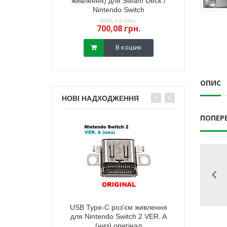
йстика PS5 (з
живлення) для Steam Deck /
стик геймпада
) (GuliKit) 2 шт
Nintendo Switch
(з датчиком TM
,18 грн.
800,13 грн.
450,
13 грн.
700,08 грн.
400,
В кошик
В кошик
ОПИС
НОВІ НАДХОДЖЕННЯ
ПОПЕР
тареї корпусу
USB Type-C роз'єм живлення
Зарядний п
ox Series X мodel
для Nintendo Switch 2 VER. A
живлення) д
 (чорна)
(низ) оригінал
Ninten