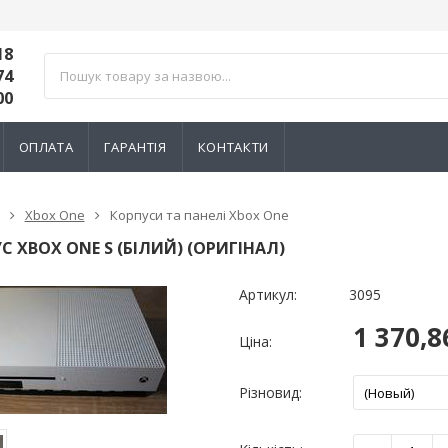
18
74
00
ОПЛАТА
ГАРАНТІЯ
КОНТАКТИ
Xbox One
Корпуси та панелі Xbox One
С XBOX ONE S (БІЛИЙ) (ОРИГІНАЛ)
Артикул:
3095
1 370,
Ціна:
Різновид:
тний 3D механізм
Електромагнітний 3D механізм
Електромагн