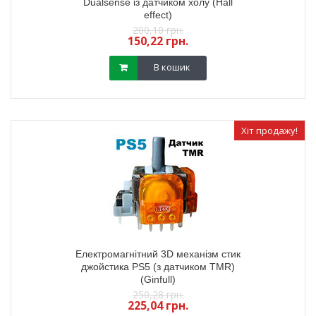
Dualsense із датчиком холу (Hall
effect)
200,10 грн.
150,22 грн.
В кошик
Хіт продажу!
Електромагнітний 3D механізм стик
джойстика PS5 (з датчиком TMR)
(Ginfull)
250,28 грн.
225,04 грн.