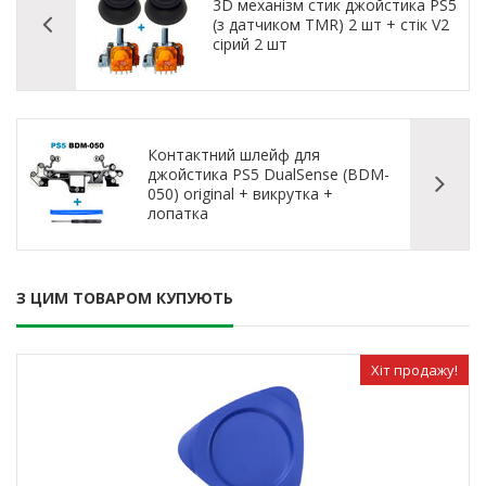
3D механізм стик джойстика PS5
(з датчиком TMR) 2 шт + стік V2
сірий 2 шт
Контактний шлейф для
джойстика PS5 DualSense (BDM-
050) original + викрутка +
лопатка
З ЦИМ ТОВАРОМ КУПУЮТЬ
Хіт продажу!