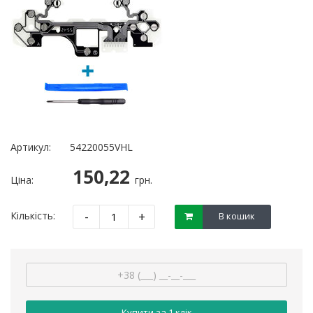
Артикул:
54220055VHL
150,22
Ціна:
грн.
-
+
Кількість:
В кошик
Купити за 1 клiк