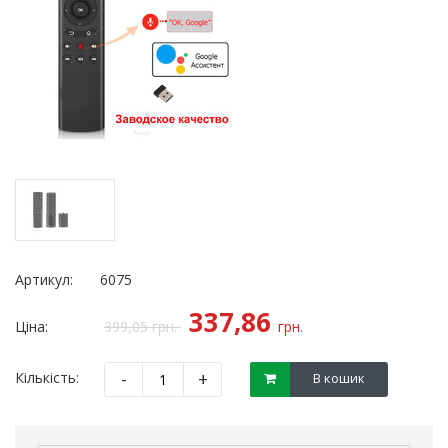
Артикул:
6075
337,86
Ціна:
399,05
грн.
грн.
-
+
Кількість:
В кошик