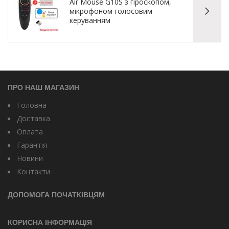
Air Mouse G10S з гіроскопом,
мікрофоном голосовим
керуванням
ПРО НАШ МАГАЗИН
Головна
Доставка
Оплата
Гарантія
Новини
Контакти
ДОПОМОГА ПОЧАТКІВЦЯМ
КОРИСНА ІНФОРМАЦІЯ